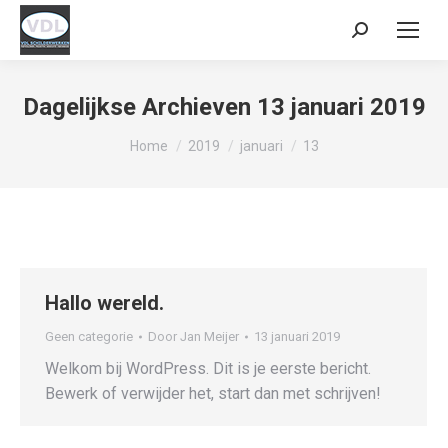
Zoeken:
Dagelijkse Archieven
13 januari 2019
Je bent hier:
Home
2019
januari
13
Hallo wereld.
Geen categorie
Door
Jan Meijer
13 januari 2019
Welkom bij WordPress. Dit is je eerste bericht.
Bewerk of verwijder het, start dan met schrijven!